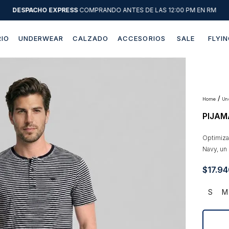
DESPACHO EXPRESS
COMPRANDO ANTES DE LAS 12:00 PM EN RM
IO
UNDERWEAR
CALZADO
ACCESORIOS
SALE
FLYIN
Términos más buscados
1
.
sweater
2
.
chaquetas
u
PIJAM
3
.
pantalon
4
.
camisas
Optimiz
Navy, un
5
.
chaqueta cuero
$
17
.
94
6
.
jeans
7
.
blazer
S
M
8
.
chaqueta
9
.
poleron