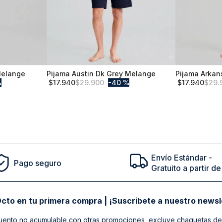
Melange
Pijama Austin Dk Grey Melange
Pijama Arkan
L
XL
%
$
17
.
940
$
29
.
900
40 %
$
17
.
940
$
29
.
Comprar
Envío Estándar -
Pago seguro
Gratuito a partir 
cto en tu primera compra | ¡Suscribete a nuestro newsl
ento no acumulable con otras promociones, excluye chaquetas de