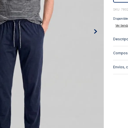
10
.
abrigo
:
780
Disponible
Ver tiend
Descripc
Composi
Envíos, 