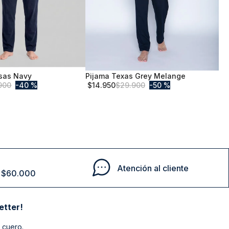
sas Navy
Pijama Texas Grey Melange
XL
900
40 %
$
14
.
950
$
29
.
900
50 %
Comprar
Comprar
Atención al cliente
de $60.000
etter!
 cuero.