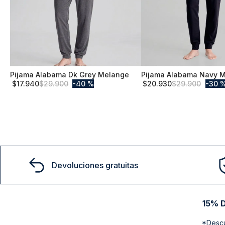
Pijama Alabama Dk Grey Melange
Pijama Alabama Navy 
L
XL
$
17
.
940
$
29
.
900
40 %
$
20
.
930
$
29
.
900
30 
Comprar
Comprar
Devoluciones gratuitas
15% D
*Descu