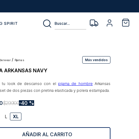
Buscar...
G SPIRIT
Más vendidos
nderwear
pijamas
A ARKANSAS NAVY
a tu look de descanso con el
pijama de hombre
Arkansas
 set de dos piezas con pretina elasticada y polera estampada.
0
$
29
.
900
40 %
L
XL
AÑADIR AL CARRITO