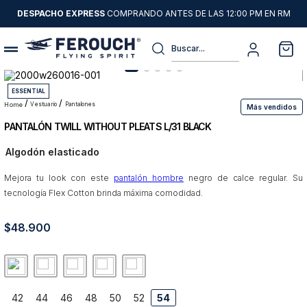
DESPACHO EXPRESS
COMPRANDO ANTES DE LAS 12:00 PM EN RM
Buscar...
Términos más buscados
ESSENTIAL
1
.
sweater
vestuario
pantalones
Más vendidos
PANTALÓN TWILL WITHOUT PLEATS L/31 BLACK
2
.
chaquetas
Algodón elasticado
3
.
pantalon
Mejora tu look con este
4
.
camisas
pantalón hombre
negro de calce regular. Su
tecnología Flex Cotton brinda máxima comodidad.
5
.
chaqueta cuero
$
48
6
.
.
900
jeans
7
.
blazer
8
.
chaqueta
42
44
46
48
50
52
54
9
.
poleron