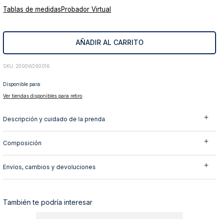
Tablas de medidas
Probador Virtual
10
.
abrigo
AÑADIR AL CARRITO
:
2000W260016
Disponible para:
Ver tiendas disponibles para retiro
Descripción y cuidado de la prenda
Composición
Envíos, cambios y devoluciones
También te podría interesar