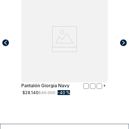
Pantalón Giorgia Navy
50
$
28
.
140
$
46
.
900
40 %
Comprar