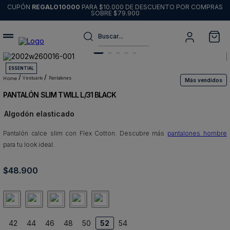
CUPÓN
REGALO10000
PARA $10.000 DE DESCUENTO POR COMPRAS
SOBRE $79.900
Buscar...
Términos más buscados
ESSENTIAL
1
.
sweater
vestuario
pantalones
Más vendidos
PANTALÓN SLIM TWILL L/31 BLACK
2
.
chaquetas
Algodón elasticado
3
.
pantalon
Pantalón calce slim con Flex Cotton. Descubre más
4
.
camisas
pantalones hombre
para tu look ideal.
5
.
chaqueta cuero
$
48
6
.
.
900
blazer
7
.
jeans
8
.
chaqueta
42
44
46
48
50
52
54
9
.
poleron