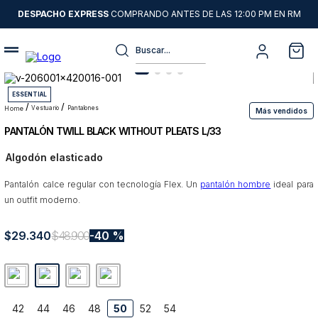
DESPACHO EXPRESS
COMPRANDO ANTES DE LAS 12:00 PM EN RM
Buscar...
Términos más buscados
ESSENTIAL
1
.
sweater
vestuario
pantalones
Más vendidos
PANTALÓN TWILL BLACK WITHOUT PLEATS L/33
2
.
chaquetas
Algodón elasticado
3
.
camisas
Pantalón calce regular con tecnología Flex. Un
4
.
pantalon
pantalón hombre
ideal para
un outfit moderno.
5
.
chaqueta cuero
$
29
6
.
.
340
jeans
$
48
.
900
40 %
7
.
chaqueta
8
.
blazer
42
44
46
48
50
52
54
9
.
poleron