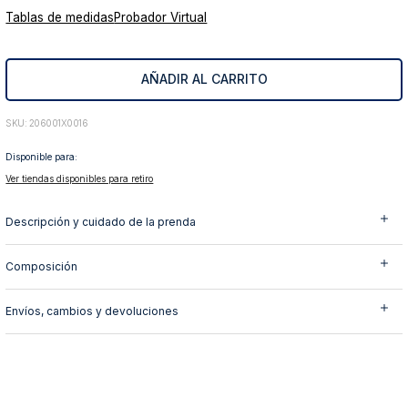
Tablas de medidas
Probador Virtual
10
.
abrigo
AÑADIR AL CARRITO
:
206001X0016
Disponible para:
Ver tiendas disponibles para retiro
Descripción y cuidado de la prenda
Composición
Envíos, cambios y devoluciones