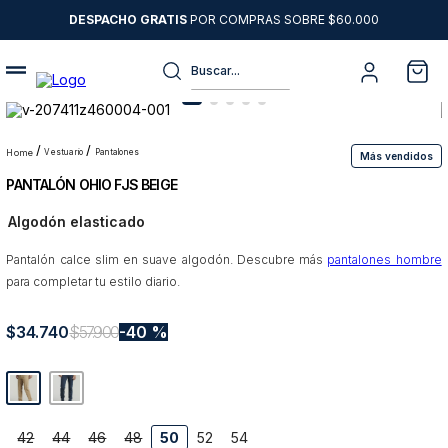
DESPACHO GRATIS
POR COMPRAS SOBRE $60.000
Buscar...
Términos más buscados
1
.
sweater
vestuario
pantalones
Más vendidos
PANTALÓN OHIO FJS BEIGE
2
.
chaquetas
Algodón elasticado
3
.
camisas
Pantalón calce slim en suave algodón. Descubre más
4
.
pantalon
pantalones hombre
para completar tu estilo diario.
5
.
jeans
$
34
6
.
.
740
chaqueta cuero
$
57
.
900
40 %
7
.
chaqueta
8
.
blazer
9
.
poleron
42
44
46
48
50
52
54