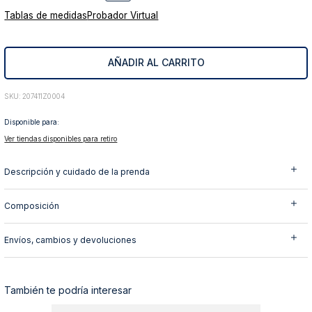
Tablas de medidas
Probador Virtual
10
.
abrigo
AÑADIR AL CARRITO
:
207411Z0004
Disponible para:
Ver tiendas disponibles para retiro
Descripción y cuidado de la prenda
Composición
Envíos, cambios y devoluciones
También te podría interesar