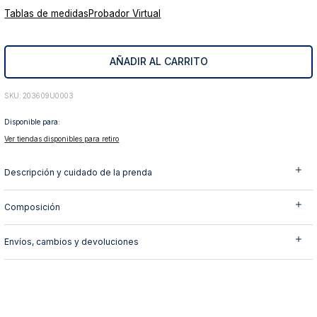
Tablas de medidas
Probador Virtual
10
.
abrigo
AÑADIR AL CARRITO
:
203609U0003
Disponible para:
Ver tiendas disponibles para retiro
Descripción y cuidado de la prenda
Composición
Envíos, cambios y devoluciones
También te podría interesar