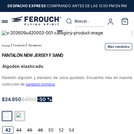
DESPACHO EXPRESS
COMPRANDO ANTES DE LAS 12:00 PM EN RM
Buscar...
Términos más buscados
1
.
sweater
vestuario
pantalones
Más vendidos
PANTALÓN NEW JERSEY F SAND
2
.
chaquetas
Algodón elasticado
3
.
pantalon
Pantalón algodón y elastano de calce ajustado. Encuentra más en nuestra
4
.
camisas
colección de
pantalón hombre
.
5
.
chaqueta cuero
$
24
6
.
.
950
jeans
$
49
.
900
50 %
7
.
blazer
8
.
chaqueta
42
44
46
48
50
52
54
9
.
poleron