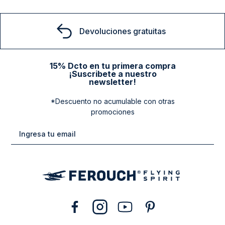
Pantalón Giorgia Military
54
$
28
.
140
$
46
.
900
40 %
Comprar