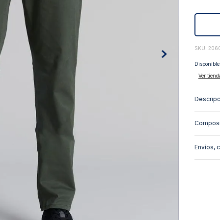
10
.
abrigo
:
206
Disponible
Ver tiend
Descripc
Composi
Envíos, 