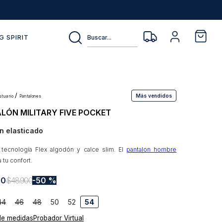
Buscar...
G SPIRIT
Más vendidos
estuario
pantalones
LÓN MILITARY FIVE POCKET
n elasticado
 tecnología Flex algodón y calce slim. El
pantalon hombre
a tu confort.
50
$
48
.
900
50 %
44
46
48
50
52
54
de medidas
Probador Virtual