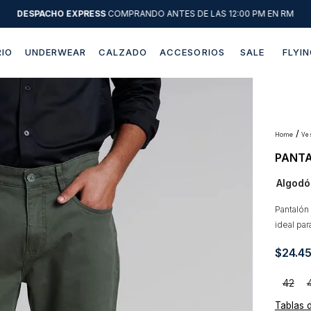
DESPACHO EXPRESS
COMPRANDO ANTES DE LAS 12:00 PM EN RM
IO
UNDERWEAR
CALZADO
ACCESORIOS
SALE
FLYIN
Términos más buscados
1
.
sweater
2
.
chaquetas
v
PANTA
3
.
camisas
Algodó
4
.
pantalon
5
.
jeans
Pantalón
ideal par
6
.
chaqueta cuero
$
24
.
4
7
.
chaqueta
8
.
blazer
42
Tablas 
9
.
poleron