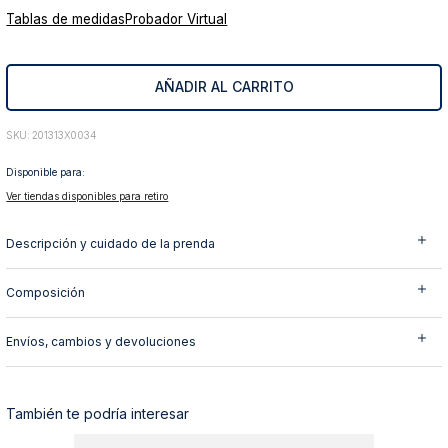
Tablas de medidas
Probador Virtual
10
.
abrigo
AÑADIR AL CARRITO
:
201313X0034
Disponible para:
Ver tiendas disponibles para retiro
Descripción y cuidado de la prenda
Composición
Envíos, cambios y devoluciones
También te podría interesar