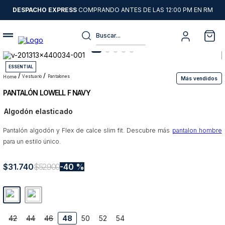
DESPACHO EXPRESS
COMPRANDO ANTES DE LAS 12:00 PM EN RM
Buscar...
Términos más buscados
ESSENTIAL
1
.
sweater
vestuario
pantalones
Más vendidos
PANTALÓN LOWELL F NAVY
2
.
chaquetas
Algodón elasticado
3
.
camisas
Pantalón algodón y Flex de calce slim fit. Descubre más
4
.
pantalon
pantalon hombre
para un estilo único.
5
.
jeans
$
31
6
.
.
740
chaqueta cuero
$
52
.
900
40 %
7
.
chaqueta
8
.
blazer
42
44
46
48
50
52
54
9
.
poleron