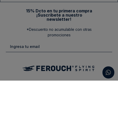
15% Dcto en tu primera compra
¡Suscribete a nuestro
newsletter!
*Descuento no acumulable con otras
promociones
Categorias