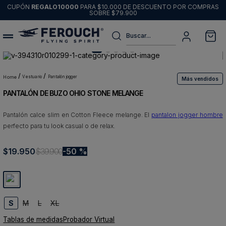
CUPÓN
REGALO10000
PARA $10.000 DE DESCUENTO POR COMPRAS
SOBRE $79.900
Buscar...
Términos más buscados
1
.
sweater
vestuario
pantalón jogger
Más vendidos
PANTALÓN DE BUZO OHIO STONE MELANGE
2
.
chaquetas
3
.
pantalon
Pantalón calce slim en Cotton Fleece melange. El
pantalon jogger hombre
perfecto para tu look casual o de relax.
4
.
camisas
5
.
chaqueta cuero
$
19
.
950
$
39
.
900
50 %
6
.
jeans
7
.
blazer
8
.
chaqueta
S
M
L
XL
Tablas de medidas
Probador Virtual
9
.
poleron