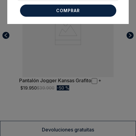
COMPRAR
Pantalón Jogger Kansas Grafito
S
$
19
.
950
$
39
.
900
50 %
Comprar
Devoluciones gratuitas