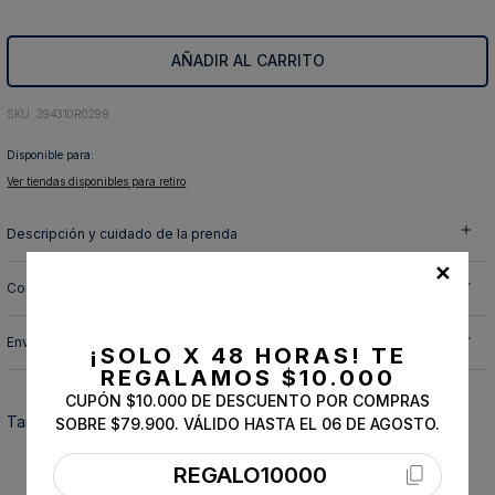
10
.
abrigo
AÑADIR AL CARRITO
:
394310R0299
Disponible para:
Ver tiendas disponibles para retiro
Descripción y cuidado de la prenda
✕
Composición
Envíos, cambios y devoluciones
¡SOLO X 48 HORAS!
TE
REGALAMOS $10.000
CUPÓN $10.000 DE DESCUENTO POR COMPRAS
También te podría interesar
SOBRE $79.900. VÁLIDO HASTA EL 06 DE AGOSTO.
REGALO10000