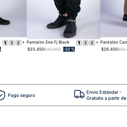
Pantalón Erie Fj Black
Pantalón Ca
54
52
%
$
23
.
450
$
46
.
900
50 %
$
26
.
450
$
52
.
Comprar
Envío Estándar -
Pago seguro
Gratuito a partir 
cto en tu primera compra | ¡Suscribete a nuestro newsl