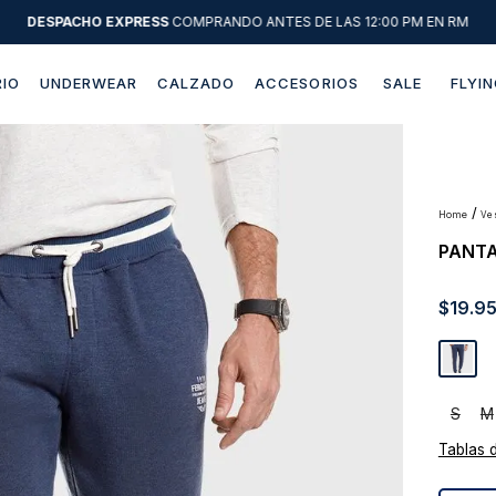
DESPACHO EXPRESS
COMPRANDO ANTES DE LAS 12:00 PM EN RM
IO
UNDERWEAR
CALZADO
ACCESORIOS
SALE
FLYIN
Términos más buscados
1
.
sweater
2
.
chaquetas
v
PANTA
3
.
camisas
4
.
pantalon
$
19
.
9
5
.
chaqueta cuero
6
.
jeans
7
.
chaqueta
S
M
8
.
blazer
Tablas 
9
.
poleron