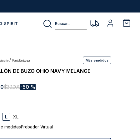
Buscar...
G SPIRIT
Más vendidos
estuario
pantalón jogger
LÓN DE BUZO OHIO NAVY MELANGE
50
$
39
.
900
50 %
L
XL
de medidas
Probador Virtual