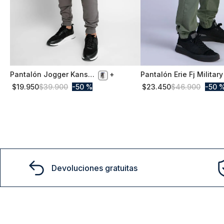
Pantalón Jogger Kansas
Pantalón Erie Fj Military
S
54
Grafito
$
19
.
950
$
39
.
900
50 %
$
23
.
450
$
46
.
900
50 
Comprar
Comprar
Devoluciones gratuitas
15% D