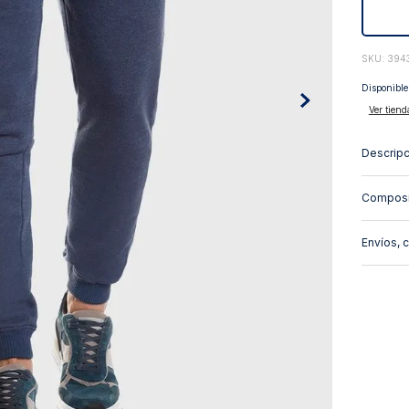
10
.
abrigo
:
394
Disponible
Ver tiend
Descripc
Composi
Envíos, 