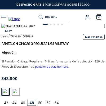
DESPACHO GRATIS
POR COMPRAS SOBRE $60.000
Buscar...
Términos más buscados
NEW
1
.
sweater
vestuario
pantalones
Más vendidos
PANTALÓN CHICAGO REGULAR L/31 MILITARY
2
.
chaquetas
Algodón
3
.
camisas
El Pantalón Chicago Regular en Military forma parte de la colección S26 de
4
.
pantalon
Ferouch. Descubre más
pantalones para hombre
.
5
.
jeans
$
48
6
.
.
900
chaqueta cuero
7
.
chaqueta
8
.
blazer
42
44
46
48
50
52
54
9
.
poleron