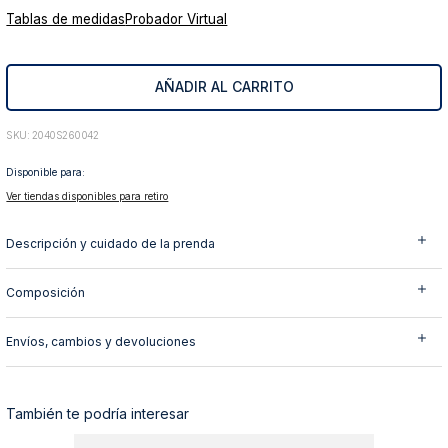
Tablas de medidas
Probador Virtual
10
.
abrigo
AÑADIR AL CARRITO
:
2040S260042
Disponible para:
Ver tiendas disponibles para retiro
Descripción y cuidado de la prenda
Composición
Envíos, cambios y devoluciones
También te podría interesar