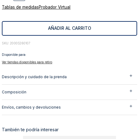
10
.
abrigo
Tablas de medidas
Probador Virtual
AÑADIR AL CARRITO
:
2000S260107
Disponible para:
Ver tiendas disponibles para retiro
Descripción y cuidado de la prenda
Composición
Envíos, cambios y devoluciones
También te podría interesar