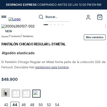
DESPACHO EXPRESS
COMPRANDO ANTES DE LAS 12:00 PM EN RM
Buscar...
Términos más buscados
NEW
1
.
sweater
vestuario
pantalones
Más vendidos
PANTALÓN CHICAGO REGULAR L-31 METAL
2
.
chaquetas
Algodón elasticado
3
.
camisas
El Pantalón Chicago Regular en Metal forma parte de la colección S26 de
4
.
pantalon
Ferouch. Descubre más
pantalones para hombre
.
5
.
chaqueta cuero
$
48
6
.
.
900
jeans
7
.
chaqueta
8
.
blazer
9
.
poleron
42
44
46
48
50
52
54