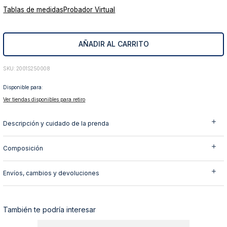
Tablas de medidas
Probador Virtual
10
.
abrigo
AÑADIR AL CARRITO
:
2001S250008
Disponible para:
Ver tiendas disponibles para retiro
Descripción y cuidado de la prenda
Composición
Envíos, cambios y devoluciones
También te podría interesar