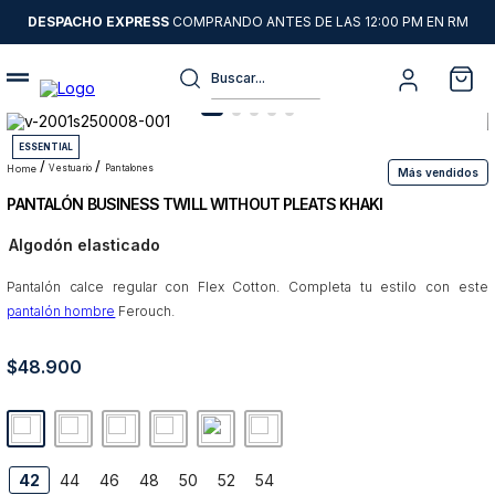
DESPACHO EXPRESS
COMPRANDO ANTES DE LAS 12:00 PM EN RM
Buscar...
Términos más buscados
ESSENTIAL
1
.
sweater
vestuario
pantalones
Más vendidos
PANTALÓN BUSINESS TWILL WITHOUT PLEATS KHAKI
2
.
chaquetas
Algodón elasticado
3
.
camisas
Pantalón calce regular con Flex Cotton. Completa tu estilo con este
4
.
pantalon
pantalón hombre
Ferouch.
5
.
chaqueta cuero
$
48
6
.
.
900
jeans
7
.
chaqueta
8
.
blazer
42
44
46
48
50
52
54
9
.
poleron