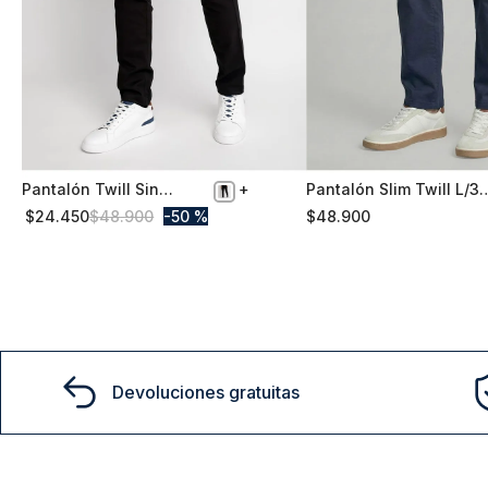
Pantalón Twill Sin
Pantalón Slim Twill L/3
50
50
Pliegues Slim L/33 Black
Steel
$
24
.
450
$
48
.
900
50 %
$
48
.
900
Comprar
Comprar
Devoluciones gratuitas
15% D