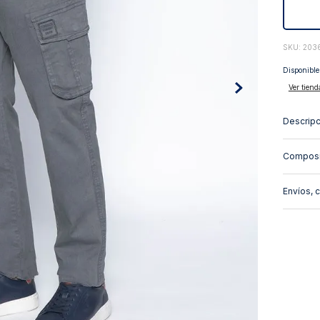
10
.
abrigo
:
203
Disponible
Ver tiend
Descripc
Composi
Envíos, 