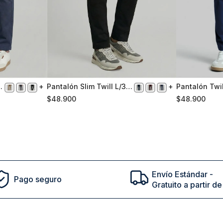
3
Pantalón Slim Twill L/33
Pantalón Twil
46
54
Black
Business Dk.
$
48
.
900
$
48
.
900
Comprar
Envío Estándar -
Pago seguro
Gratuito a partir 
cto en tu primera compra | ¡Suscribete a nuestro newsl