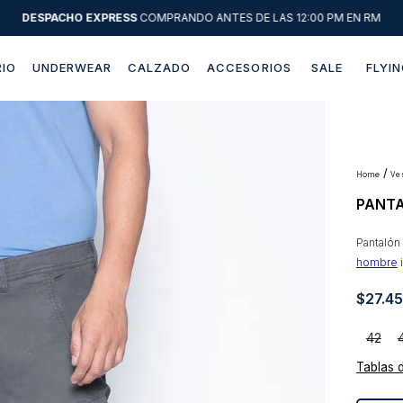
DESPACHO EXPRESS
COMPRANDO ANTES DE LAS 12:00 PM EN RM
IO
UNDERWEAR
CALZADO
ACCESORIOS
SALE
FLYIN
Términos más buscados
1
.
sweater
2
.
chaquetas
v
PANTA
3
.
pantalon
4
.
camisas
Pantaló
hombre
i
5
.
chaqueta cuero
$
27
.
4
6
.
jeans
7
.
blazer
42
8
.
chaqueta
Tablas 
9
.
poleron