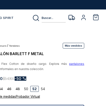
Buscar...
G SPIRIT
Más vendidos
estuario
pantalones
LÓN BARLETT F METAL
n Flex Cotton de diseño cargo. Explora más
pantalones
nformales en nuestra colección.
50
$
54
.
900
50 %
44
46
48
50
52
54
de medidas
Probador Virtual