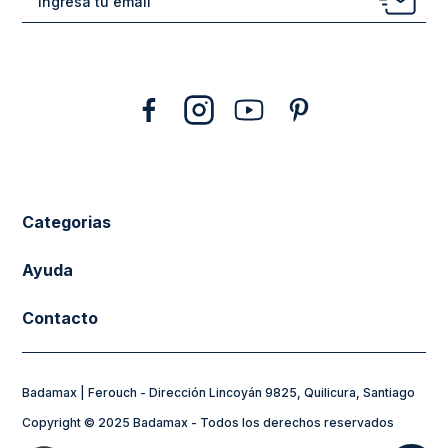
10
.
abrigo
Categorias
New Arrivals
Ayuda
Vestuario
Cuidado de la Ropa
Contacto
Calzado
Tiendas
sacferouch@badamax.cl
Accesorios
Preguntas frecuentes
Badamax | Ferouch - Dirección Lincoyán 9825, Quilicura, Santiago
Horarios de Atención:
Sale
Formas de Pago
Copyright © 2025 Badamax - Todos los derechos reservados
Lunes a Jueves de 8:30 a 17:30hs
Flying Spirit