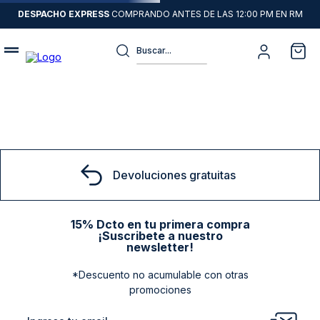
DESPACHO EXPRESS
COMPRANDO ANTES DE LAS 12:00 PM EN RM
Buscar...
Términos más buscados
1
.
sweater
2
.
chaquetas
3
.
camisas
Devoluciones gratuitas
4
.
pantalon
5
.
jeans
15% Dcto en tu primera compra
¡Suscribete a nuestro
6
.
chaqueta cuero
newsletter!
7
.
chaqueta
*Descuento no acumulable con otras
8
.
blazer
promociones
9
.
poleron