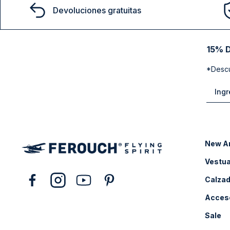
Devoluciones gratuitas
15% D
*Descu
New Ar
Vestua
Calza
Acces
Sale