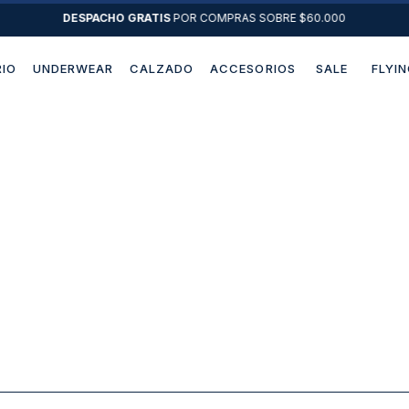
DESPACHO GRATIS
POR COMPRAS SOBRE $60.000
IO
UNDERWEAR
CALZADO
ACCESORIOS
SALE
FLYIN
Términos más buscados
1
.
sweater
2
.
chaquetas
3
.
camisas
4
.
pantalon
5
.
jeans
6
.
chaqueta cuero
7
.
chaqueta
8
.
blazer
9
.
poleron