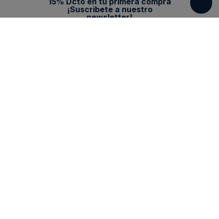
15% Dcto en tu primera compra
¡Suscribete a nuestro
newsletter!
*Descuento no acumulable con otras
promociones
Categorias
New Arrivals
Ayuda
Vestuario