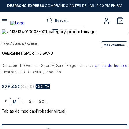
DESPACHO EXPRESS
COMPRANDO ANTES DE LAS 12:00 PM EN RM
Buscar...
Términos más buscados
1
.
sweater
vestuario
camisas
Más vendidos
OVERSHIRT SPORT FJ SAND
2
.
camisas
3
.
chaquetas
Descubre la Overshirt Sport Fj Sand Beige, tu nueva
camisa de hombre
ideal para un look casual y moderno.
4
.
pantalon
5
.
jeans
$
28
.
450
$
56
.
900
50 %
6
.
chaqueta cuero
S
M
L
XL
XXL
7
.
blazer
Tablas de medidas
Probador Virtual
8
.
chaqueta
9
.
poleron