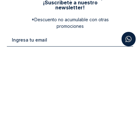
¡Suscribete a nuestro
newsletter!
*Descuento no acumulable con otras
promociones
Categorias
New Arrivals
Ayuda
Vestuario
Cuidado de la Ropa
Contacto