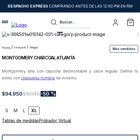
DESPACHO EXPRESS
COMPRANDO ANTES DE LAS 12:00 PM EN RM
Buscar...
Términos más buscados
1
.
sweater
vestuario
abrigos
Más vendidos
MONTGOMERY CHARCOAL ATLANTA
2
.
chaquetas
3
.
camisas
Montgomery lana con capucha desmontable y calce regular. Define tu
estilo con
chaquetas hombre
de invierno.
4
.
pantalon
5
.
chaqueta cuero
$
94
.
950
$
189
.
900
50 %
6
.
jeans
S
M
L
XL
7
.
chaqueta
Tablas de medidas
Probador Virtual
8
.
blazer
9
.
poleron