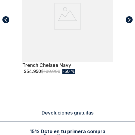
Trench Chelsea Navy
M
$
54
.
950
$
109
.
900
50 %
Comprar
Devoluciones gratuitas
15% Dcto en tu primera compra