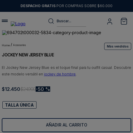
DESPACHO GRATIS
POR COMPRAS SOBRE $60.000
Buscar...
Términos más buscados
1
.
sweater
accesorios
Más vendidos
JOCKEY NEW JERSEY BLUE
2
.
chaquetas
3
.
pantalon
El Jockey New Jersey Blue es el toque final para tu outfit casual. Descubre
este modelo versátil en
jockey de hombre
.
4
.
camisas
5
.
chaqueta cuero
$
12
.
450
$
24
.
900
50 %
6
.
blazer
TALLA ÚNICA
7
.
jeans
8
.
chaqueta
AÑADIR AL CARRITO
9
.
poleron