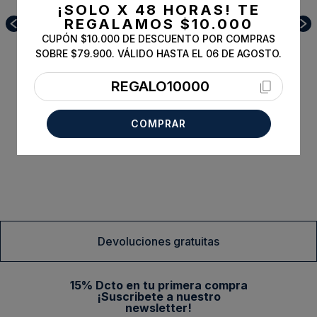
¡SOLO X 48 HORAS!
TE
REGALAMOS $10.000
CUPÓN $10.000 DE DESCUENTO POR COMPRAS
SOBRE $79.900. VÁLIDO HASTA EL 06 DE AGOSTO.
REGALO10000
COMPRAR
Pilot Eau De Toilette Dia
S/T
$
34
.
900
Comprar
Devoluciones gratuitas
15% Dcto en tu primera compra
¡Suscribete a nuestro
newsletter!