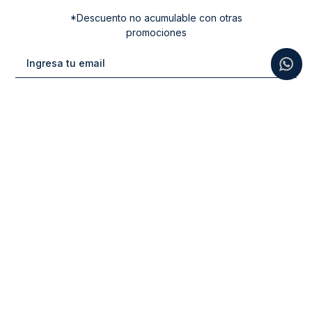
*Descuento no acumulable con otras
promociones
Categorias
New Arrivals
Ayuda
Vestuario
Cuidado de la Ropa
Contacto
Calzado
Tiendas