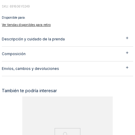
10
.
abrigo
:
691606Y0249
Disponible para:
Ver tiendas disponibles para retiro
Descripción y cuidado de la prenda
Composición
Envíos, cambios y devoluciones
También te podría interesar