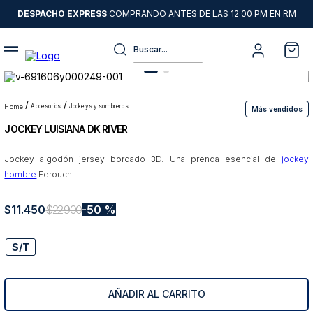
DESPACHO EXPRESS
COMPRANDO ANTES DE LAS 12:00 PM EN RM
Buscar...
Términos más buscados
1
.
sweater
accesorios
jockeys y sombreros
Más vendidos
JOCKEY LUISIANA DK RIVER
2
.
camisas
3
.
chaquetas
Jockey algodón jersey bordado 3D. Una prenda esencial de
jockey
hombre
Ferouch.
4
.
pantalon
5
.
jeans
$
11
.
450
$
22
.
900
50 %
6
.
chaqueta cuero
S/T
7
.
blazer
8
.
chaqueta
AÑADIR AL CARRITO
9
.
poleron