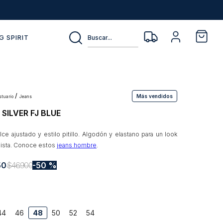
Buscar...
G SPIRIT
Más vendidos
estuario
jeans
 SILVER FJ BLUE
lce ajustado y estilo pitillo. Algodón y elastano para un look
ista. Conoce estos
jeans hombre
.
50
$
46
.
900
50 %
44
46
48
50
52
54