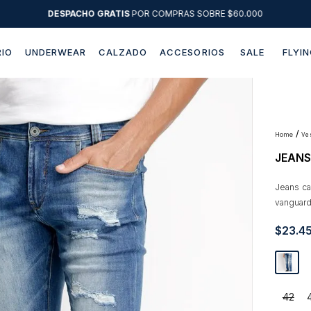
DESPACHO GRATIS
POR COMPRAS SOBRE $60.000
IO
UNDERWEAR
CALZADO
ACCESORIOS
SALE
FLYIN
Términos más buscados
1
.
sweater
2
.
chaquetas
v
JEANS
3
.
pantalon
4
.
camisas
Jeans ca
vanguard
5
.
chaqueta cuero
$
23
.
4
6
.
jeans
7
.
blazer
8
.
chaqueta
42
9
.
poleron