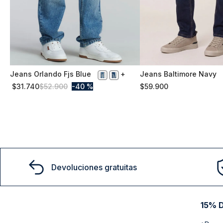
Jeans Orlando Fjs Blue
Jeans Baltimore Navy
52
50
$
31
.
740
$
52
.
900
40 %
$
59
.
900
Comprar
Comprar
Devoluciones gratuitas
15% D