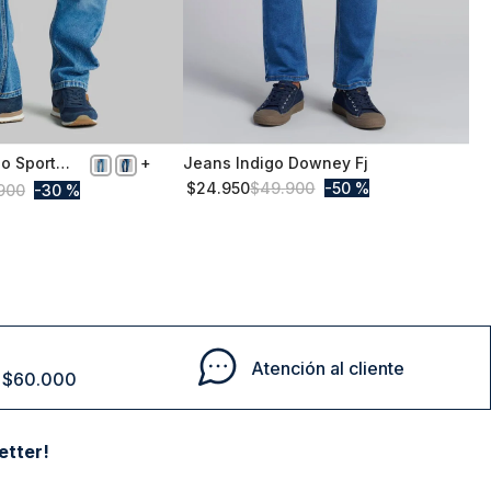
o Sport
Jeans Indigo Downey Fj
52
$
24
.
950
$
49
.
900
50 %
900
30 %
Comprar
Comprar
Atención al cliente
de $60.000
etter!