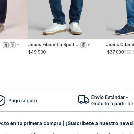
Jeans Filadelfia Sport
Jeans Orland
42
52
Dk.Blue
Blue
$
49
.
900
$
37
.
030
$
52
.
Comprar
Envío Estándar -
Pago seguro
Gratuito a partir 
cto en tu primera compra | ¡Suscribete a nuestro newsl