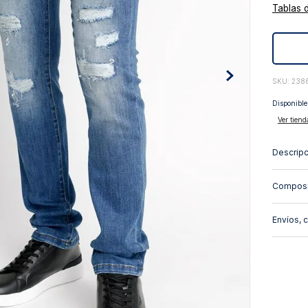
Tablas 
10
.
abrigo
:
238
Disponible
Ver tiend
Descripc
Composi
Envíos, 