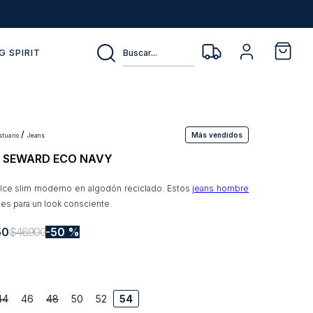
Buscar...
G SPIRIT
Más vendidos
estuario
jeans
 SEWARD ECO NAVY
lce slim moderno en algodón reciclado. Estos
jeans hombre
les para un look consciente.
50
$
46
.
900
50 %
44
46
48
50
52
54