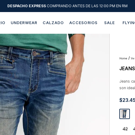
DESPACHO EXPRESS
COMPRANDO ANTES DE LAS 12:00 PM EN RM
IO
UNDERWEAR
CALZADO
ACCESORIOS
SALE
FLYIN
Términos más buscados
1
.
sweater
2
.
chaquetas
v
JEANS
3
.
camisas
4
.
pantalon
Jeans ca
son idea
5
.
chaqueta cuero
$
23
.
4
6
.
jeans
7
.
chaqueta
8
.
blazer
42
9
.
poleron