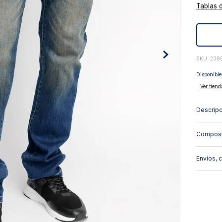
Tablas 
10
.
abrigo
:
238
Disponible
Ver tiend
Descripc
Composi
Envíos, 