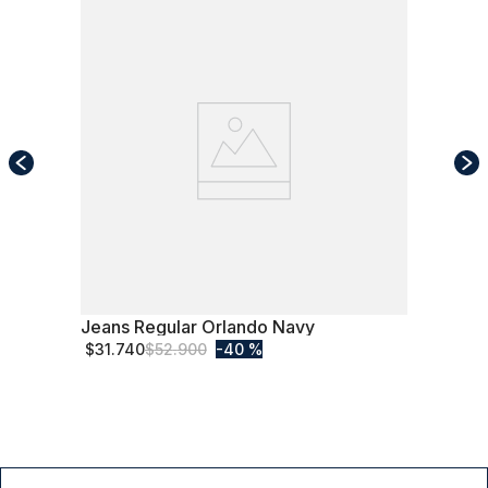
Jeans Regular Orlando Navy
54
$
31
.
740
$
52
.
900
40 %
Comprar