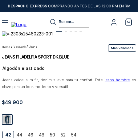
DESPACHO EXPRESS
COMPRANDO ANTES DE LAS 12:00 PM EN RM
Buscar...
Términos más buscados
1
.
sweater
vestuario
jeans
Más vendidos
JEANS FILADELFIA SPORT DK.BLUE
2
.
chaquetas
Algodón elasticado
3
.
camisas
Jeans calce slim fit, denim suave para tu confort. Este
4
.
pantalon
jeans hombre
es
clave para un look moderno y versátil.
5
.
chaqueta cuero
$
49
6
.
.
900
jeans
7
.
chaqueta
8
.
blazer
9
.
poleron
42
44
46
48
50
52
54