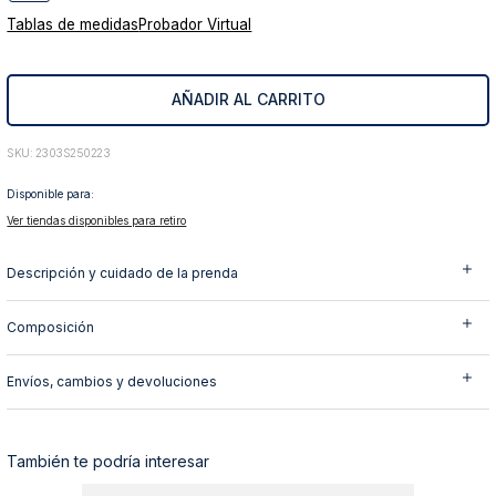
Tablas de medidas
Probador Virtual
10
.
abrigo
AÑADIR AL CARRITO
:
2303S250223
Disponible para:
Ver tiendas disponibles para retiro
Descripción y cuidado de la prenda
Composición
Envíos, cambios y devoluciones
También te podría interesar