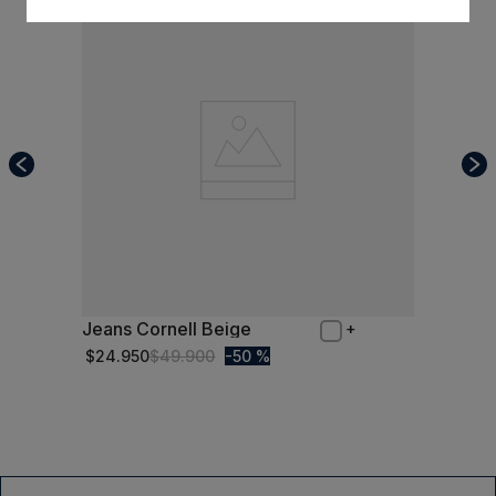
Jeans Cornell Beige
46
$
24
.
950
$
49
.
900
50 %
Comprar