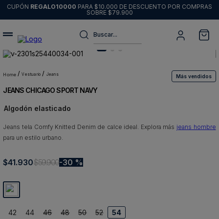
CUPÓN
REGALO10000
PARA $10.000 DE DESCUENTO POR COMPRAS
SOBRE $79.900
Buscar...
Términos más buscados
1
.
sweater
vestuario
jeans
Más vendidos
JEANS CHICAGO SPORT NAVY
2
.
chaquetas
Algodón elasticado
3
.
pantalon
Jeans tela Comfy Knitted Denim de calce ideal. Explora más
4
.
camisas
jeans hombre
para un estilo urbano.
5
.
chaqueta cuero
$
41
6
.
.
930
blazer
$
59
.
900
30 %
7
.
jeans
8
.
chaqueta
42
44
46
48
50
52
54
9
.
poleron