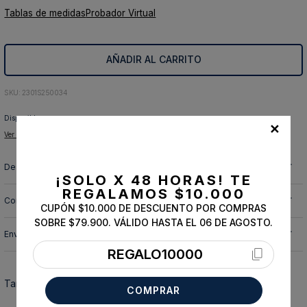
Tablas de medidas
Probador Virtual
10
.
abrigo
AÑADIR AL CARRITO
:
2301S250034
Disponible para:
✕
Ver tiendas disponibles para retiro
Descripción y cuidado de la prenda
¡SOLO X 48 HORAS!
TE
REGALAMOS $10.000
Composición
CUPÓN $10.000 DE DESCUENTO POR COMPRAS
SOBRE $79.900. VÁLIDO HASTA EL 06 DE AGOSTO.
Envíos, cambios y devoluciones
REGALO10000
También te podría interesar
COMPRAR