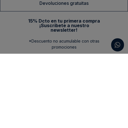
Devoluciones gratuitas
15% Dcto en tu primera compra
¡Suscribete a nuestro
newsletter!
*Descuento no acumulable con otras
promociones
Categorias