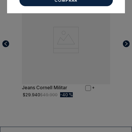
COMPRAR
Jeans Cornell Militar
44
$
29
.
940
$
49
.
900
40 %
Comprar