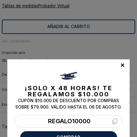
Tablas de medidas
Probador Virtual
10
.
abrigo
AÑADIR AL CARRITO
:
2304S250014
Disponible para:
Ver tiendas disponibles para retiro
✕
Descripción y cuidado de la prenda
¡SOLO X 48 HORAS!
TE
Composición
REGALAMOS $10.000
CUPÓN $10.000 DE DESCUENTO POR COMPRAS
Envíos, cambios y devoluciones
SOBRE $79.900. VÁLIDO HASTA EL 06 DE AGOSTO.
REGALO10000
También te podría interesar