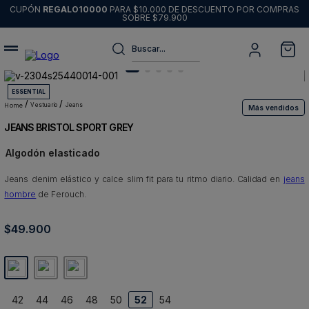
CUPÓN
REGALO10000
PARA $10.000 DE DESCUENTO POR COMPRAS
SOBRE $79.900
Buscar...
Términos más buscados
ESSENTIAL
1
.
sweater
vestuario
jeans
Más vendidos
JEANS BRISTOL SPORT GREY
2
.
chaquetas
Algodón elasticado
3
.
pantalon
Jeans denim elástico y calce slim fit para tu ritmo diario. Calidad en
4
.
camisas
jeans
hombre
de Ferouch.
5
.
chaqueta cuero
$
49
6
.
.
900
jeans
7
.
blazer
8
.
chaqueta
42
44
46
48
50
52
54
9
.
poleron