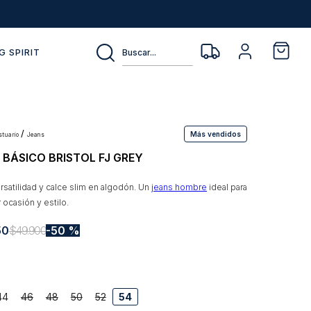
Buscar...
G SPIRIT
Más vendidos
estuario
jeans
 BÁSICO BRISTOL FJ GREY
rsatilidad y calce slim en algodón. Un
jeans hombre
ideal para
 ocasión y estilo.
50
$
49
.
900
50 %
44
46
48
50
52
54