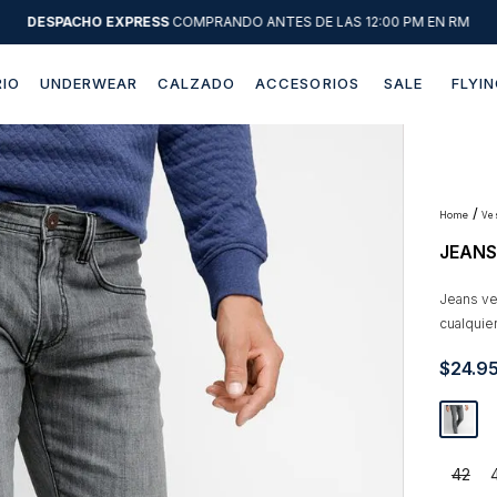
DESPACHO EXPRESS
COMPRANDO ANTES DE LAS 12:00 PM EN RM
IO
UNDERWEAR
CALZADO
ACCESORIOS
SALE
FLYIN
Términos más buscados
1
.
sweater
2
.
chaquetas
v
JEANS
3
.
camisas
4
.
pantalon
Jeans ve
cualquier
5
.
chaqueta cuero
$
24
.
9
6
.
jeans
7
.
chaqueta
8
.
blazer
42
9
.
poleron