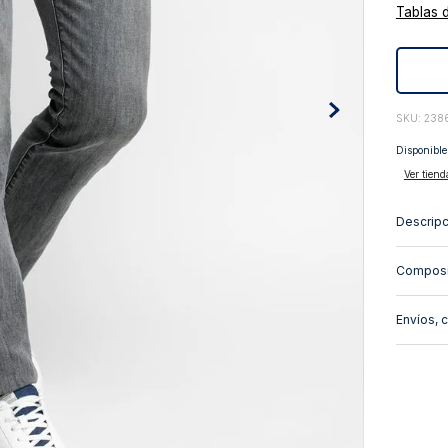
Tablas 
10
.
abrigo
:
238
Disponible
Ver tiend
Descripc
Composi
Envíos, 