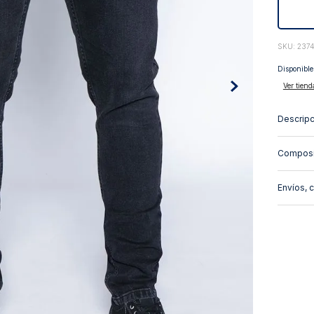
10
.
abrigo
:
237
Disponible
Ver tiend
Descripc
Composi
Envíos, 