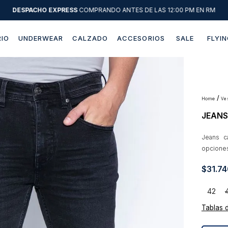
DESPACHO EXPRESS
COMPRANDO ANTES DE LAS 12:00 PM EN RM
IO
UNDERWEAR
CALZADO
ACCESORIOS
SALE
FLYIN
Términos más buscados
1
.
sweater
2
.
chaquetas
v
JEANS
3
.
camisas
4
.
pantalon
Jeans ca
opcione
5
.
chaqueta cuero
$
31
.
74
6
.
jeans
7
.
chaqueta
42
8
.
blazer
Tablas 
9
.
poleron