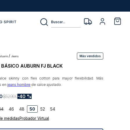
Buscar...
G SPIRIT
Más vendidos
estuario
jeans
 BÁSICO AUBURN FJ BLACK
lce skinny con flex cotton para mayor flexibilidad. Más
s en
jeans hombre
de calce ajustado.
0
$
52
.
900
40 %
44
46
48
50
52
54
de medidas
Probador Virtual