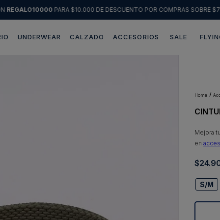
ÓN
REGALO10000
PARA $10.000 DE DESCUENTO POR COMPRAS SOBRE $7
IO
UNDERWEAR
CALZADO
ACCESORIOS
SALE
FLYIN
Términos más buscados
1
.
sweater
2
.
chaquetas
a
CINTU
3
.
pantalon
4
.
camisas
Mejora t
en
acces
5
.
chaqueta cuero
$
24
.
9
6
.
jeans
7
.
blazer
S/M
8
.
chaqueta
9
.
poleron