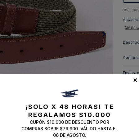
10
.
abrigo
:
610
Disponible
Ver tiend
Descripc
Composi
Envíos, 
✕
¡SOLO X 48 HORAS!
TE
REGALAMOS $10.000
CUPÓN $10.000 DE DESCUENTO POR
COMPRAS SOBRE $79.900. VÁLIDO HASTA EL
06 DE AGOSTO.