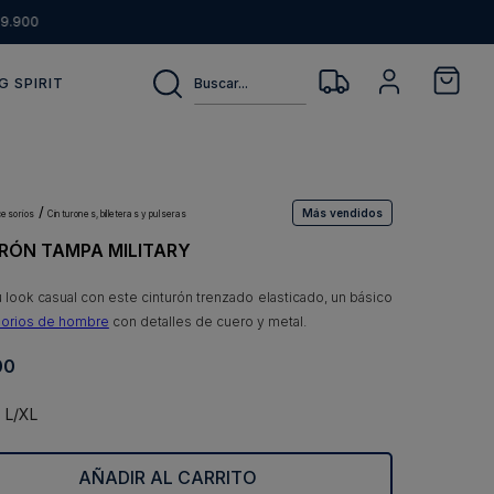
9.900
Buscar...
G SPIRIT
Más vendidos
ccesorios
cinturones, billeteras y pulseras
RÓN TAMPA MILITARY
u look casual con este cinturón trenzado elasticado, un básico
orios de hombre
con detalles de cuero y metal.
00
L/XL
AÑADIR AL CARRITO