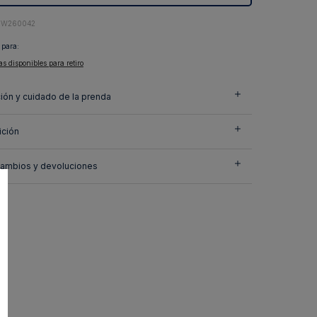
5W260042
 para:
as disponibles para retiro
ión y cuidado de la prenda
ción
cambios y devoluciones