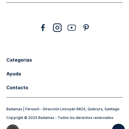
10
.
abrigo
Categorias
New Arrivals
Ayuda
Vestuario
Cuidado de la Ropa
Contacto
Calzado
Tiendas
sacferouch@badamax.cl
Accesorios
Preguntas frecuentes
Badamax | Ferouch - Dirección Lincoyán 9825, Quilicura, Santiago
Horarios de Atención:
Sale
Formas de Pago
Copyright © 2025 Badamax - Todos los derechos reservados
Lunes a Jueves de 8:30 a 17:30hs
Flying Spirit
Mi Cuenta