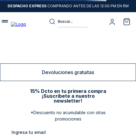
DESPACHO EXPRESS
COMPRANDO ANTES DE LAS 12:00 PM EN RM
Buscar...
Términos más buscados
1
.
sweater
2
.
chaquetas
3
.
camisas
Devoluciones gratuitas
4
.
pantalon
5
.
jeans
15% Dcto en tu primera compra
¡Suscribete a nuestro
6
.
chaqueta cuero
newsletter!
7
.
chaqueta
*Descuento no acumulable con otras
promociones
8
.
blazer
9
.
poleron