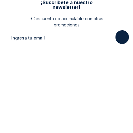
¡Suscribete a nuestro
newsletter!
*Descuento no acumulable con otras
promociones
Categorias
New Arrivals
Ayuda
Vestuario
Cuidado de la Ropa
Contacto