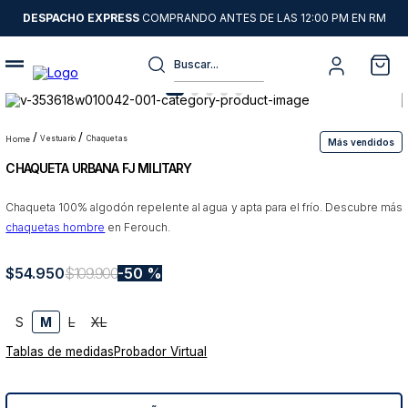
DESPACHO EXPRESS
COMPRANDO ANTES DE LAS 12:00 PM EN RM
Buscar...
Términos más buscados
1
.
sweater
vestuario
chaquetas
Más vendidos
CHAQUETA URBANA FJ MILITARY
2
.
chaquetas
3
.
camisas
Chaqueta 100% algodón repelente al agua y apta para el frío. Descubre más
chaquetas hombre
en Ferouch.
4
.
pantalon
5
.
jeans
$
54
.
950
$
109
.
900
50 %
6
.
chaqueta cuero
S
M
L
XL
7
.
chaqueta
Tablas de medidas
Probador Virtual
8
.
blazer
9
.
poleron