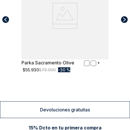
Parka Sacramento Olive
XL
$
55
.
930
$
79
.
900
30 %
Comprar
Devoluciones gratuitas
15% Dcto en tu primera compra