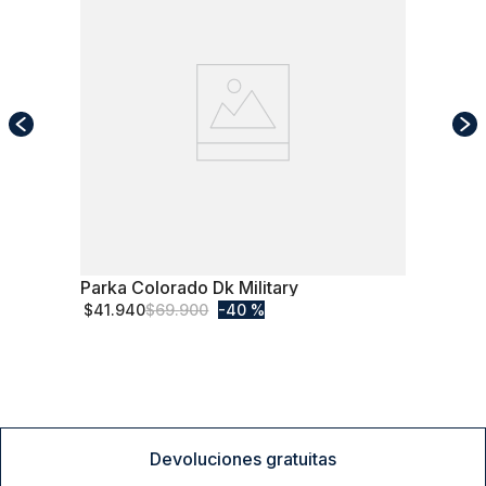
Parka Colorado Dk Military
M
$
41
.
940
$
69
.
900
40 %
Comprar
Devoluciones gratuitas