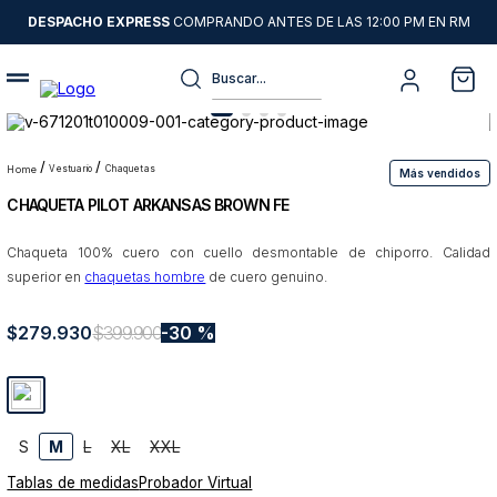
DESPACHO EXPRESS
COMPRANDO ANTES DE LAS 12:00 PM EN RM
Buscar...
Términos más buscados
1
.
sweater
vestuario
chaquetas
Más vendidos
CHAQUETA PILOT ARKANSAS BROWN FE
2
.
chaquetas
3
.
camisas
Chaqueta 100% cuero con cuello desmontable de chiporro. Calidad
superior en
chaquetas hombre
de cuero genuino.
4
.
pantalon
5
.
chaqueta cuero
$
279
.
930
$
399
.
900
30 %
6
.
jeans
7
.
chaqueta
8
.
blazer
S
M
L
XL
XXL
Tablas de medidas
Probador Virtual
9
.
poleron