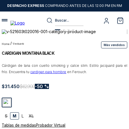
DESPACHO EXPRESS
COMPRANDO ANTES DE LAS 12:00 PM EN RM
Buscar...
Términos más buscados
1
.
sweater
vestuario
Más vendidos
CARDIGAN MONTANA BLACK
2
.
camisas
3
.
chaquetas
Cárdigan de lana con cuello smoking y calce slim. Estilo jacquard para el
frío. Encuentra tu
cardigan para hombre
en Ferouch.
4
.
pantalon
5
.
jeans
$
31
.
450
$
62
.
900
50 %
6
.
chaqueta cuero
7
.
blazer
8
.
chaqueta
S
M
L
XL
Tablas de medidas
Probador Virtual
9
.
poleron