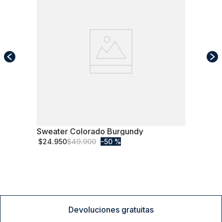
Sweater Colorado Burgundy
XL
$
24
.
950
$
49
.
900
50 %
Comprar
Devoluciones gratuitas