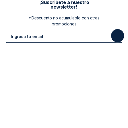
¡Suscribete a nuestro
newsletter!
*Descuento no acumulable con otras
promociones
Categorias
New Arrivals
Ayuda
Vestuario
Cuidado de la Ropa
Contacto