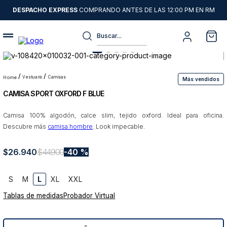
DESPACHO EXPRESS
COMPRANDO ANTES DE LAS 12:00 PM EN RM
Buscar...
Términos más buscados
1
.
sweater
vestuario
camisas
Más vendidos
CAMISA SPORT OXFORD F BLUE
2
.
camisas
3
.
chaquetas
Camisa 100% algodón, calce slim, tejido oxford. Ideal para oficina.
Descubre más
camisa hombre
. Look impecable.
4
.
pantalon
5
.
jeans
$
26
.
940
$
44
.
900
40 %
6
.
chaqueta cuero
S
M
L
XL
XXL
7
.
blazer
Tablas de medidas
Probador Virtual
8
.
chaqueta
9
.
poleron