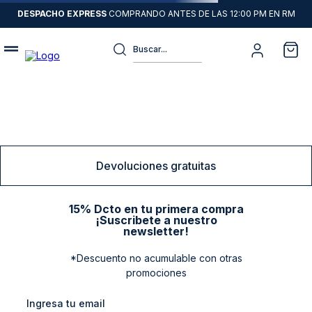
DESPACHO EXPRESS
COMPRANDO ANTES DE LAS 12:00 PM EN RM
Buscar...
Términos más buscados
1
.
sweater
2
.
chaquetas
3
.
pantalon
Devoluciones gratuitas
4
.
camisas
5
.
chaqueta cuero
15% Dcto en tu primera compra
¡Suscribete a nuestro
6
.
jeans
newsletter!
7
.
blazer
*Descuento no acumulable con otras
promociones
8
.
chaqueta
9
.
poleron