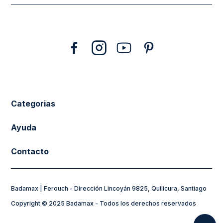
10
.
abrigo
Categorias
New Arrivals
Ayuda
Vestuario
Cuidado de la Ropa
Contacto
Calzado
Tiendas
sacferouch@badamax.cl
Accesorios
Preguntas frecuentes
Badamax | Ferouch - Dirección Lincoyán 9825, Quilicura, Santiago
Horarios de Atención:
Sale
Formas de Pago
Copyright © 2025 Badamax - Todos los derechos reservados
Lunes a Jueves de 8:30 a 17:30hs
Flying Spirit
Mi Cuenta