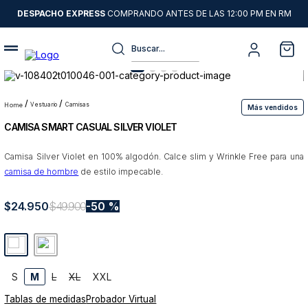
DESPACHO EXPRESS
COMPRANDO ANTES DE LAS 12:00 PM EN RM
Buscar...
Términos más buscados
1
.
sweater
vestuario
camisas
Más vendidos
CAMISA SMART CASUAL SILVER VIOLET
2
.
chaquetas
3
.
pantalon
Camisa Silver Violet en 100% algodón. Calce slim y Wrinkle Free para una
camisa de hombre
de estilo impecable.
4
.
camisas
5
.
chaqueta cuero
$
24
.
950
$
49
.
900
50 %
6
.
jeans
7
.
blazer
8
.
chaqueta
S
M
L
XL
XXL
Tablas de medidas
Probador Virtual
9
.
poleron