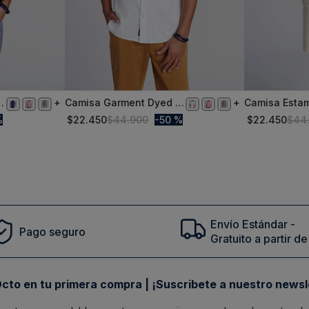
j
Camisa Garment Dyed Fj
Camisa Esta
XXL
XXL
Ecru
Hojas Fj Rive
%
$
22
.
450
$
44
.
900
50 %
$
22
.
450
$
44
Comprar
Envío Estándar -
Pago seguro
Gratuito a partir 
cto en tu primera compra | ¡Suscribete a nuestro newsl