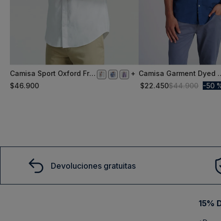
Camisa Sport Oxford Fr
Camisa Garment Dyed F
S
S
White
Indigo
$
46
.
900
$
22
.
450
$
44
.
900
50 
Comprar
Comprar
Devoluciones gratuitas
15% D