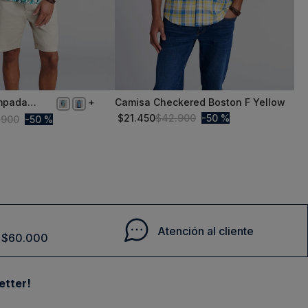
mpada
Camisa Checkered Boston F Yellow
S
r
$
21
.
450
$
42
.
900
50 %
.
900
50 %
Comprar
Comprar
Atención al cliente
de $60.000
etter!