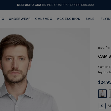
DESPACHO GRATIS
POR COMPRAS SOBRE $60.000
IO
UNDERWEAR
CALZADO
ACCESORIOS
SALE
FLYIN
Términos más buscados
1
.
sweater
2
.
chaquetas
v
CAMIS
3
.
pantalon
4
.
camisas
Camisa D
tejido c
5
.
chaqueta cuero
$
24
.
9
6
.
blazer
7
.
jeans
8
.
chaqueta
S
M
9
.
poleron