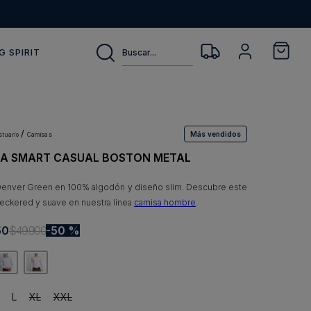
Buscar...
G SPIRIT
Más vendidos
estuario
camisas
A SMART CASUAL BOSTON METAL
enver Green en 100% algodón y diseño slim. Descubre este
heckered y suave en nuestra línea
camisa hombre
.
50
$
49
.
900
50 %
L
XL
XXL