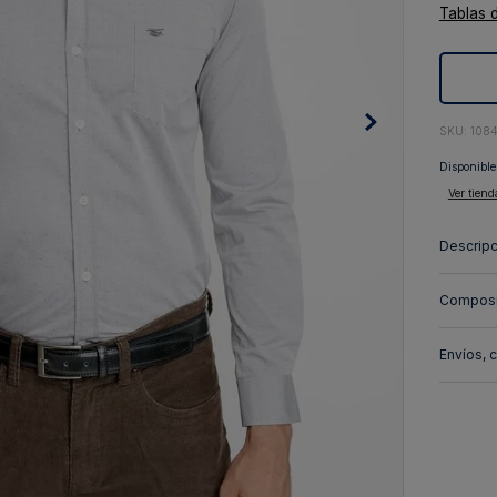
Tablas 
10
.
abrigo
:
108
Disponible
Ver tiend
Descripc
Composi
Envíos, 