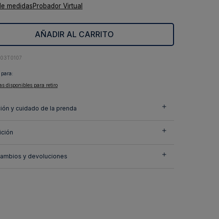
de medidas
Probador Virtual
AÑADIR AL CARRITO
403T0107
 para:
as disponibles para retiro
ión y cuidado de la prenda
ción
cambios y devoluciones