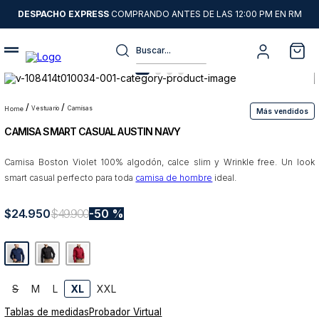
DESPACHO EXPRESS
COMPRANDO ANTES DE LAS 12:00 PM EN RM
Buscar...
Términos más buscados
1
.
sweater
vestuario
camisas
Más vendidos
CAMISA SMART CASUAL AUSTIN NAVY
2
.
chaquetas
3
.
pantalon
Camisa Boston Violet 100% algodón, calce slim y Wrinkle free. Un look
smart casual perfecto para toda
camisa de hombre
ideal.
4
.
camisas
5
.
chaqueta cuero
$
24
.
950
$
49
.
900
50 %
6
.
jeans
7
.
blazer
8
.
chaqueta
S
M
L
XL
XXL
9
.
poleron
Tablas de medidas
Probador Virtual