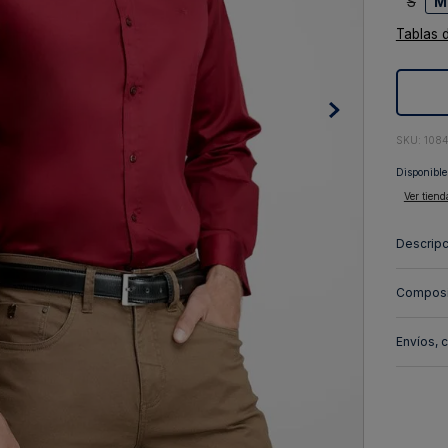
S
M
10
.
abrigo
Tablas 
:
108
Disponible
Ver tiend
Descripc
Composi
Envíos, 