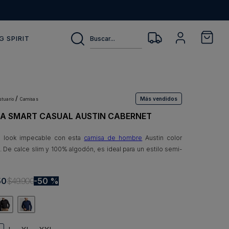
Buscar...
G SPIRIT
Más vendidos
estuario
camisas
A SMART CASUAL AUSTIN CABERNET
n look impecable con esta
camisa de hombre
Austin color
. De calce slim y 100% algodón, es ideal para un estilo semi-
50
$
49
.
900
50 %