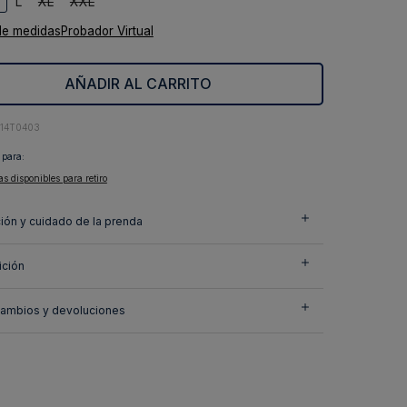
L
XL
XXL
de medidas
Probador Virtual
AÑADIR AL CARRITO
414T0403
 para:
as disponibles para retiro
ión y cuidado de la prenda
ción
cambios y devoluciones