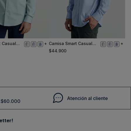
t Casual
Camisa Smart Casual
L
een
Oxford Sc Blue
$
44
.
900
Comprar
Comprar
Atención al cliente
de $60.000
etter!