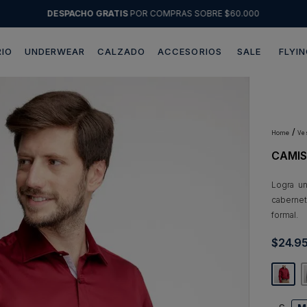
DESPACHO GRATIS
POR COMPRAS SOBRE $60.000
IO
UNDERWEAR
CALZADO
ACCESORIOS
SALE
FLYIN
Términos más buscados
1
.
sweater
2
.
chaquetas
v
CAMIS
3
.
pantalon
4
.
camisas
Logra u
cabernet
5
.
chaqueta cuero
formal.
6
.
blazer
$
24
.
9
7
.
jeans
8
.
chaqueta
9
.
poleron