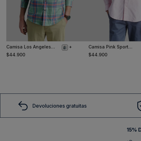
Camisa Los Angeles
Camisa Pink Sport
M
L
Green
Oxford
$
44
.
900
$
44
.
900
Comprar
Comprar
Devoluciones gratuitas
15% D