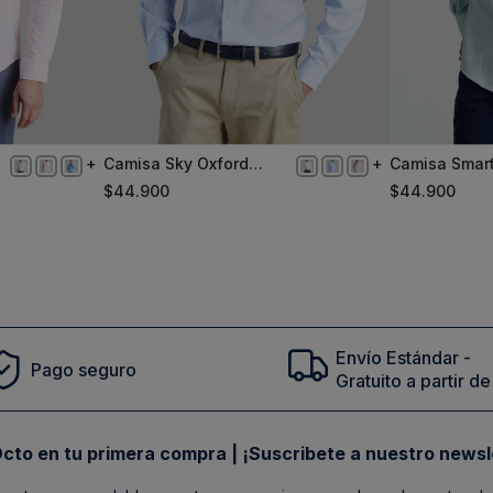
Camisa Sky Oxford
Camisa Smar
XL
S
Smart Casual
Oxford Sc Gr
$
44
.
900
$
44
.
900
Comprar
Envío Estándar -
Pago seguro
Gratuito a partir 
cto en tu primera compra | ¡Suscribete a nuestro newsl