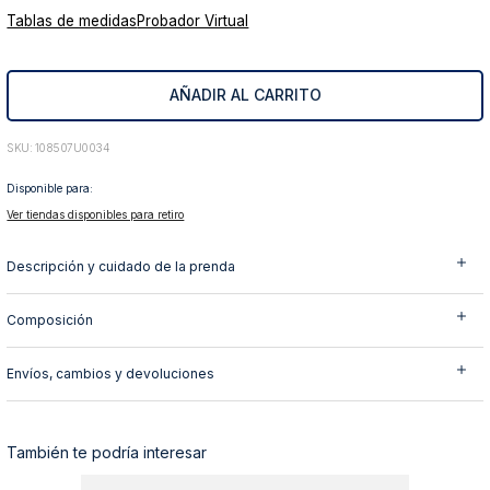
Tablas de medidas
Probador Virtual
10
.
abrigo
AÑADIR AL CARRITO
:
108507U0034
Disponible para:
Ver tiendas disponibles para retiro
Descripción y cuidado de la prenda
Composición
Envíos, cambios y devoluciones
También te podría interesar