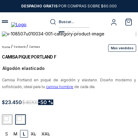
DESPACHO GRATIS
POR COMPRAS SOBRE $60.000
Buscar...
Términos más buscados
1
.
sweater
vestuario
camisas
Más vendidos
CAMISA PIQUE PORTLAND F
2
.
chaquetas
Algodón elasticado
3
.
camisas
Camisa Portland en piqué de algodón y elastano. Diseño moderno y
4
.
pantalon
sofisticado, ideal para tu
camisa hombre
de cada día.
5
.
chaqueta cuero
$
23
6
.
.
450
jeans
$
46
.
900
50 %
7
.
chaqueta
8
.
blazer
S
M
L
XL
XXL
9
.
poleron