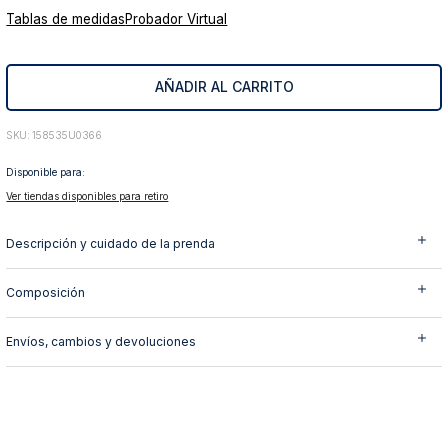
Tablas de medidas
Probador Virtual
10
.
abrigo
AÑADIR AL CARRITO
:
158535U0366
Disponible para:
Ver tiendas disponibles para retiro
Descripción y cuidado de la prenda
Composición
Envíos, cambios y devoluciones