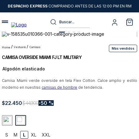
DESPACHO EXPRESS
COMPRANDO ANTES DE LAS 12:00 PM EN RM
Buscar...
Términos más buscados
1
.
sweater
vestuario
camisas
Más vendidos
CAMISA OVERSIDE MIAMI FJ LT MILITARY
2
.
camisas
Algodón elasticado
3
.
chaquetas
Camisa Miami verde overside en tela Flex Cotton. Calce amplio y estilo
4
.
pantalon
moderno en nuestras
camisas de hombre
de tendencia.
5
.
jeans
$
22
6
.
.
450
chaqueta cuero
$
44
.
900
50 %
7
.
blazer
8
.
chaqueta
S
M
L
XL
XXL
9
.
poleron