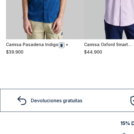
Camisa Pasadena Indigo
Camisa Oxford Smart
XXL
XL
Casual Violet
$
39
.
900
$
44
.
900
Comprar
Comprar
Devoluciones gratuitas
15% D