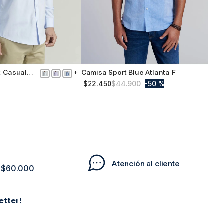
t Casual
Camisa Sport Blue Atlanta F
L
y
$
22
.
450
$
44
.
900
50 %
Comprar
Comprar
Atención al cliente
de $60.000
etter!