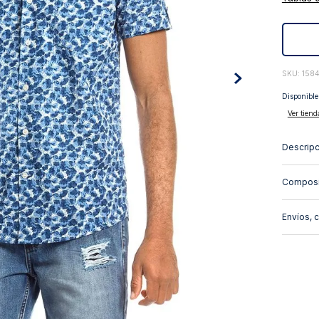
10
.
abrigo
:
158
Disponible
Ver tiend
Descripc
Composi
Envíos, 