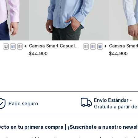
Camisa Smart Casual
Camisa Smar
L
M
Oxford Sc Blue
Oxford Sc Sk
$
44
.
900
$
44
.
900
Comprar
Envío Estándar -
Pago seguro
Gratuito a partir 
cto en tu primera compra | ¡Suscribete a nuestro newsl