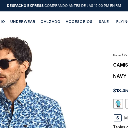
DESPACHO EXPRESS
COMPRANDO ANTES DE LAS 12:00 PM EN RM
IO
UNDERWEAR
CALZADO
ACCESORIOS
SALE
FLYIN
Términos más buscados
1
.
sweater
2
.
chaquetas
v
CAMI
3
.
camisas
NAVY
4
.
pantalon
5
.
chaqueta cuero
$
18
.
4
6
.
jeans
7
.
chaqueta
8
.
blazer
S
M
9
.
poleron
Tablas 