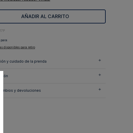
AÑADIR AL CARRITO
17P
 para:
as disponibles para retiro
ión y cuidado de la prenda
ción
cambios y devoluciones