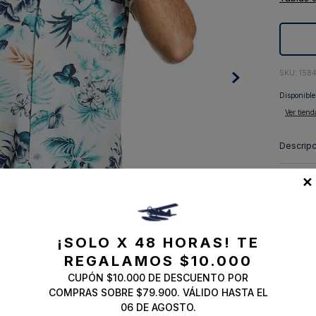
10
.
abrigo
:
1584
Disponible
Ver tiend
Descripc
Composi
✕
Envíos, 
¡SOLO X 48 HORAS!
TE
REGALAMOS $10.000
CUPÓN $10.000 DE DESCUENTO POR
COMPRAS SOBRE $79.900. VÁLIDO HASTA EL
06 DE AGOSTO.