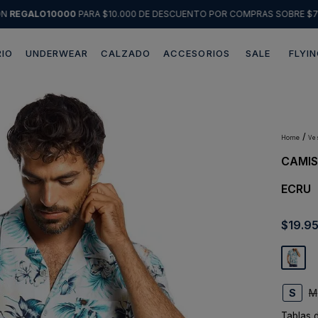
ÓN
REGALO10000
PARA $10.000 DE DESCUENTO POR COMPRAS SOBRE $7
IO
UNDERWEAR
CALZADO
ACCESORIOS
SALE
FLYIN
Términos más buscados
1
.
sweater
2
.
chaquetas
v
CAMIS
3
.
pantalon
ECRU
4
.
camisas
5
.
chaqueta cuero
$
19
.
9
6
.
blazer
7
.
jeans
8
.
chaqueta
S
M
9
.
poleron
Tablas 