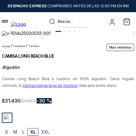
DESPACHO EXPRESS
COMPRANDO ANTES DE LAS 12:00 PM EN RM
Buscar...
Términos más buscados
1
.
sweater
vestuario
camisas
Más vendidos
CAMISA LONG BEACH BLUE
2
.
chaquetas
Algodón
3
.
pantalon
Camisa Long Beach Blue a cuadros en 100% algodón. Calce regular
4
.
camisas
cómodo, la
Camisa manga larga de hombre
ideal para estilo diario.
5
.
chaqueta cuero
$
31
6
.
.
430
jeans
$
44
.
900
30 %
7
.
blazer
8
.
chaqueta
S
M
L
XL
XXL
9
.
poleron