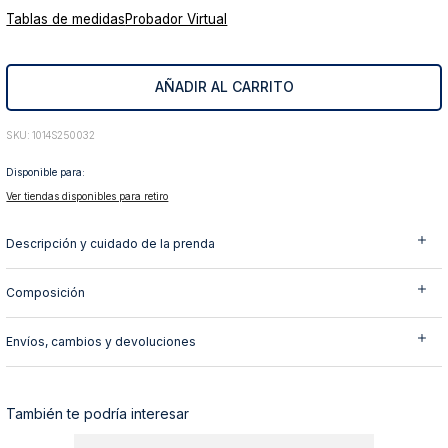
Tablas de medidas
Probador Virtual
10
.
abrigo
AÑADIR AL CARRITO
:
1014S250032
Disponible para:
Ver tiendas disponibles para retiro
Descripción y cuidado de la prenda
Composición
Envíos, cambios y devoluciones
También te podría interesar