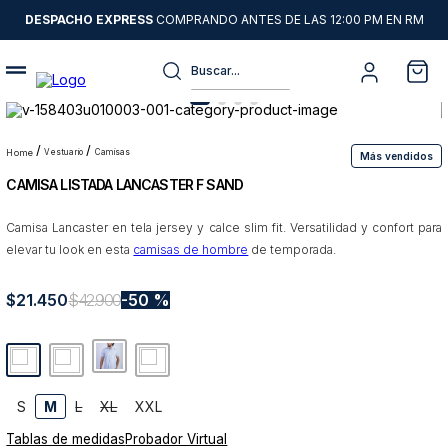
DESPACHO EXPRESS
COMPRANDO ANTES DE LAS 12:00 PM EN RM
Buscar...
Términos más buscados
1
.
sweater
vestuario
camisas
Más vendidos
CAMISA LISTADA LANCASTER F SAND
2
.
chaquetas
3
.
pantalon
Camisa Lancaster en tela jersey y calce slim fit. Versatilidad y confort para
elevar tu look en esta
camisas de hombre
de temporada.
4
.
camisas
5
.
chaqueta cuero
$
21
.
450
$
42
.
900
50 %
6
.
jeans
7
.
blazer
8
.
chaqueta
S
M
L
XL
XXL
9
.
poleron
Tablas de medidas
Probador Virtual