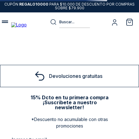
CUPÓN
REGALO10000
PARA $10.000 DE DESCUENTO POR COMPRAS
SOBRE $79.900
Buscar...
Términos más buscados
1
.
sweater
2
.
chaquetas
3
.
pantalon
Devoluciones gratuitas
4
.
camisas
5
.
chaqueta cuero
15% Dcto en tu primera compra
¡Suscribete a nuestro
6
.
blazer
newsletter!
7
.
jeans
*Descuento no acumulable con otras
8
.
chaqueta
promociones
9
.
poleron