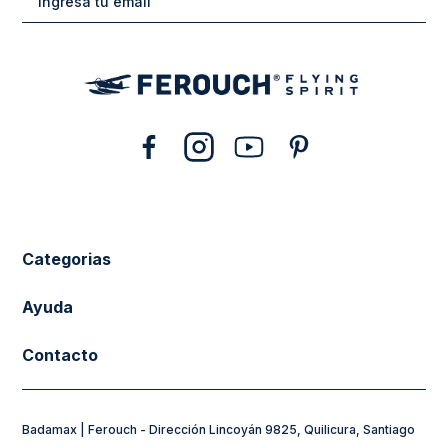
10
.
abrigo
Categorias
New Arrivals
Ayuda
Vestuario
Cuidado de la Ropa
Contacto
Calzado
Tiendas
sacferouch@badamax.cl
Accesorios
Preguntas frecuentes
Badamax | Ferouch - Dirección Lincoyán 9825, Quilicura, Santiago
Horarios de Atención:
Sale