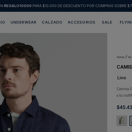
ÓN
REGALO10000
PARA $10.000 DE DESCUENTO POR COMPRAS SOBRE $7
IO
UNDERWEAR
CALZADO
ACCESORIOS
SALE
FLYIN
Términos más buscados
1
.
sweater
2
.
chaquetas
v
CAMIS
3
.
pantalon
Lino
4
.
camisas
5
.
chaqueta cuero
Camisa Gr
a tu outf
6
.
blazer
$
45
.
4
7
.
jeans
8
.
chaqueta
9
.
poleron