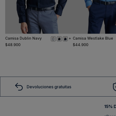
Camisa Dublin Navy
Camisa Westlake Blue
XL
M
$
48
.
900
$
44
.
900
Comprar
Comprar
Devoluciones gratuitas
15% D