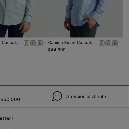
t Casual
Camisa Smart Casual
L
een
Oxford Sc Blue
$
44
.
900
Comprar
Comprar
Atención al cliente
de $60.000
etter!