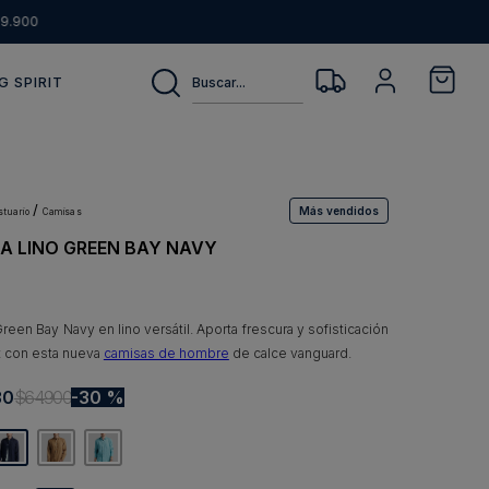
9.900
Buscar...
G SPIRIT
Más vendidos
estuario
camisas
A LINO GREEN BAY NAVY
een Bay Navy en lino versátil. Aporta frescura y sofisticación
it con esta nueva
camisas de hombre
de calce vanguard.
30
$
64
.
900
30 %