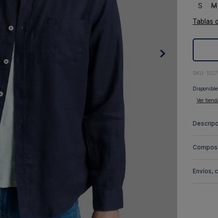
S
M
10
.
abrigo
Tablas 
:
102
Disponible
Ver tiend
Descripc
Composi
Envíos, 