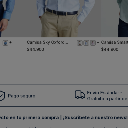
Camisa Sky Oxford
Camisa Smar
XL
S
Smart Casual
Oxford Sc Gr
$
44
.
900
$
44
.
900
Comprar
Envío Estándar -
Pago seguro
Gratuito a partir 
cto en tu primera compra | ¡Suscribete a nuestro newsl