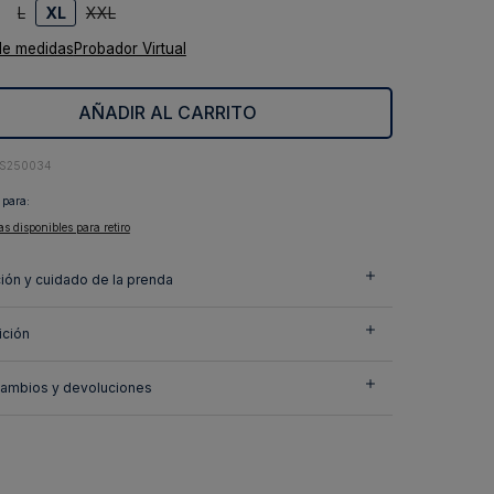
L
XL
XXL
de medidas
Probador Virtual
AÑADIR AL CARRITO
7S250034
 para:
as disponibles para retiro
ión y cuidado de la prenda
ción
cambios y devoluciones