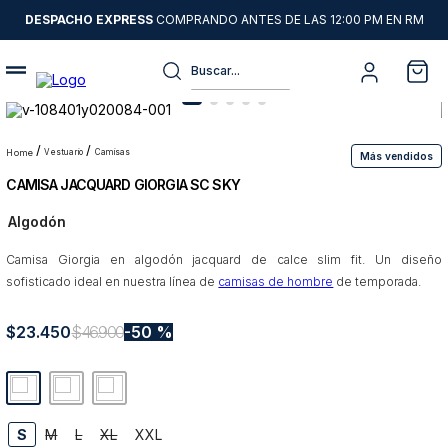
DESPACHO EXPRESS
COMPRANDO ANTES DE LAS 12:00 PM EN RM
Buscar...
Términos más buscados
1
.
sweater
vestuario
camisas
Más vendidos
CAMISA JACQUARD GIORGIA SC SKY
2
.
chaquetas
Algodón
3
.
pantalon
Camisa Giorgia en algodón jacquard de calce slim fit. Un diseño
4
.
camisas
sofisticado ideal en nuestra línea de
camisas de hombre
de temporada.
5
.
chaqueta cuero
$
23
6
.
.
450
jeans
$
46
.
900
50 %
7
.
blazer
8
.
chaqueta
S
M
L
XL
XXL
9
.
poleron