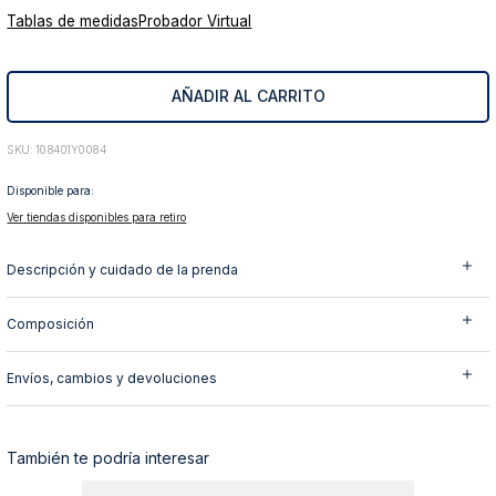
Tablas de medidas
Probador Virtual
10
.
abrigo
AÑADIR AL CARRITO
:
108401Y0084
Disponible para:
Ver tiendas disponibles para retiro
Descripción y cuidado de la prenda
Composición
Envíos, cambios y devoluciones
También te podría interesar