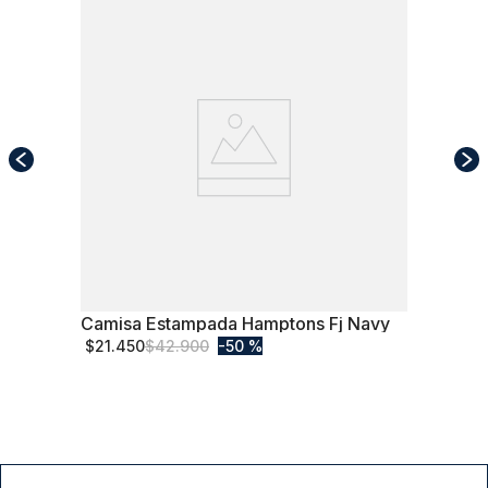
Camisa Estampada Hamptons Fj Navy
M
$
21
.
450
$
42
.
900
50 %
Comprar