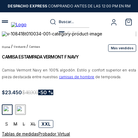
DESPACHO EXPRESS
COMPRANDO ANTES DE LAS 12:00 PM EN RM
Buscar...
Términos más buscados
1
.
sweater
vestuario
camisas
Más vendidos
CAMISA ESTAMPADA VERMONT F NAVY
2
.
camisas
3
.
chaquetas
Camisa Vermont Navy en 100% algodón. Estilo y confort superior en esta
pieza destacada entre nuestras
camisas de hombre
de temporada.
4
.
pantalon
5
.
jeans
$
23
.
450
$
46
.
900
50 %
6
.
chaqueta cuero
7
.
blazer
8
.
chaqueta
S
M
L
XL
XXL
Tablas de medidas
Probador Virtual
9
.
poleron