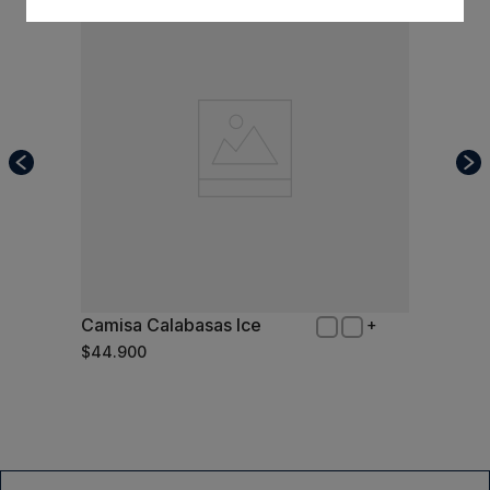
Camisa Calabasas Ice
XL
$
44
.
900
Comprar