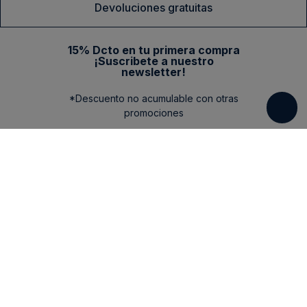
Devoluciones gratuitas
15% Dcto en tu primera compra
¡Suscribete a nuestro
newsletter!
*Descuento no acumulable con otras
promociones
Categorias