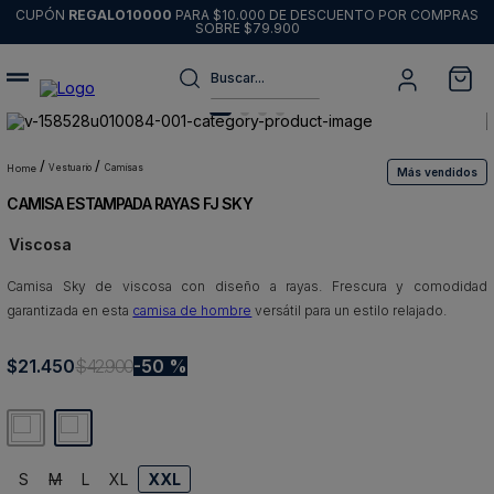
CUPÓN
REGALO10000
PARA $10.000 DE DESCUENTO POR COMPRAS
SOBRE $79.900
Buscar...
Términos más buscados
1
.
sweater
vestuario
camisas
Más vendidos
CAMISA ESTAMPADA RAYAS FJ SKY
2
.
chaquetas
Viscosa
3
.
pantalon
Camisa Sky de viscosa con diseño a rayas. Frescura y comodidad
4
.
camisas
garantizada en esta
camisa de hombre
versátil para un estilo relajado.
5
.
chaqueta cuero
$
21
6
.
.
450
blazer
$
42
.
900
50 %
7
.
jeans
8
.
chaqueta
S
M
L
XL
XXL
9
.
poleron