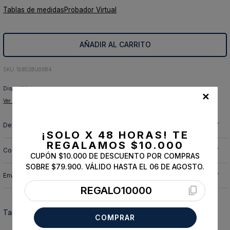
Tablas de medidas
Probador Virtual
10
.
abrigo
AÑADIR AL CARRITO
:
158528U0084
Disponible para:
✕
Ver tiendas disponibles para retiro
Descripción y cuidado de la prenda
¡SOLO X 48 HORAS!
TE
REGALAMOS $10.000
Composición
CUPÓN $10.000 DE DESCUENTO POR COMPRAS
SOBRE $79.900. VÁLIDO HASTA EL 06 DE AGOSTO.
Envíos, cambios y devoluciones
REGALO10000
También te podría interesar
COMPRAR